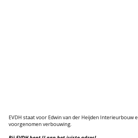
EVDH staat voor Edwin van der Heijden Interieurbouw e
voorgenomen verbouwing.
Bij EVDH bent U aan het
juiste adres
!